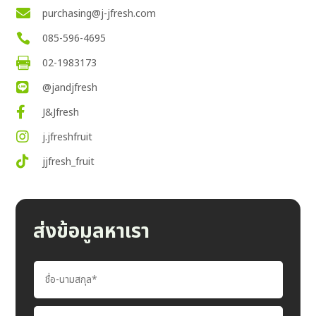

purchasing@j-jfresh.com

085-596-4695

02-1983173

@jandjfresh

J&Jfresh

j.jfreshfruit

jjfresh_fruit
ส่งข้อมูลหาเรา