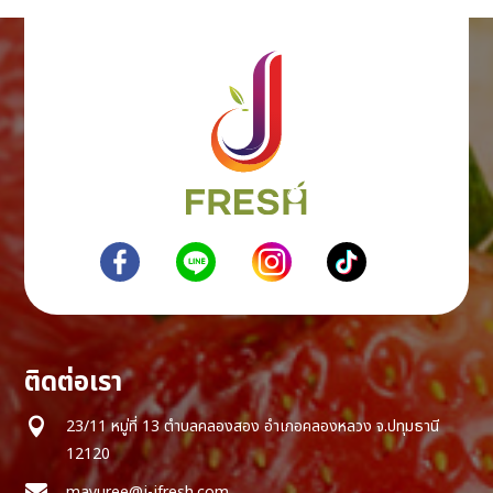
ติดต่อเรา

23/11 หมู่ที่ 13 ตำบลคลองสอง อำเภอคลองหลวง จ.ปทุมธานี
12120

mayuree@j-jfresh.com