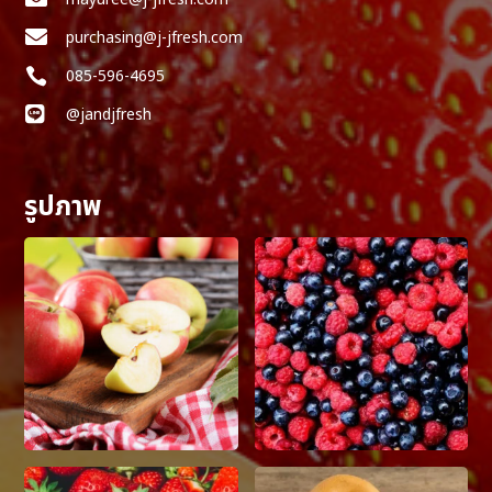

purchasing@j-jfresh.com

085-596-4695

@jandjfresh
รูปภาพ