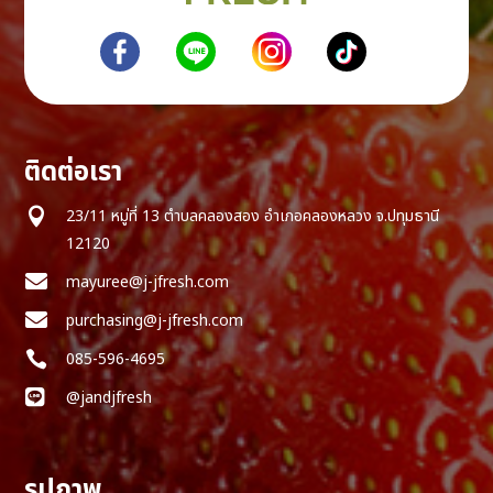
ติดต่อเรา

23/11 หมู่ที่ 13 ตำบลคลองสอง อำเภอคลองหลวง จ.ปทุมธานี
12120

mayuree@j-jfresh.com

purchasing@j-jfresh.com

085-596-4695

@jandjfresh
รูปภาพ